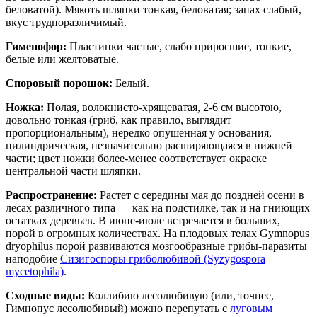
беловатой). Мякоть шляпки тонкая, беловатая; запах слабый,
вкус трудноразличимый.
Гименофор:
Пластинки частые, слабо приросшие, тонкие,
белые или желтоватые.
Споровый порошок:
Белый.
Ножка:
Полая, волокнисто-хрящеватая, 2-6 см высотою,
довольно тонкая (гриб, как правило, выглядит
пропорциональным), нередко опушенная у основания,
цилиндрическая, незначительно расширяющаяся в нижней
части; цвет ножки более-менее соответствует окраске
центральной части шляпки.
Распространение:
Растет с середины мая до поздней осени в
лесах различного типа — как на подстилке, так и на гниющих
остатках деревьев. В июне-июле встречается в больших,
порой в огромных количествах. На плодовых телах Gymnopus
dryophilus порой развиваются мозгообразные грибы-паразиты
наподобие
Сизигоспоры гриболюбивой (Syzygospora
mycetophila)
.
Сходные виды:
Коллибию лесолюбивую (или, точнее,
Гимнопус лесолюбивый) можно перепутать с
луговым