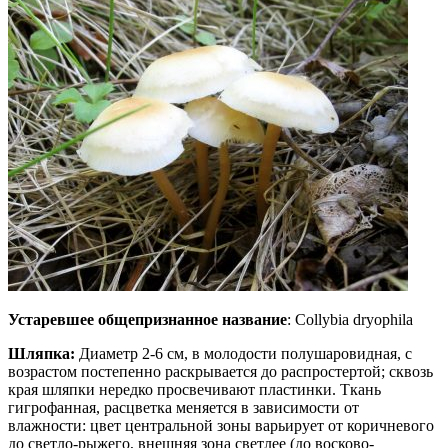
Устаревшее общепризнанное название
: Collybia dryophila
Шляпка:
Диаметр 2-6 см, в молодости полушаровидная, с
возрастом постепенно раскрывается до распростертой; сквозь
края шляпки нередко просвечивают пластинки. Ткань
гигрофанная, расцветка меняется в зависимости от
влажности: цвет центральной зоны варьирует от коричневого
до светло-рыжего, внешняя зона светлее (до восково-