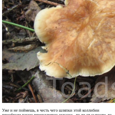
Уже и не поймешь, в честь чего шляпки этой коллибии
приобрели такую причудливую окраску - то ли от сырости, то