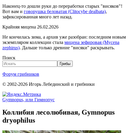
Наконец-то дошли руки до переработки старых "висяков"!
Вот вам и
говорушка беловатая (Clitocybe dealbata)
,
зафиксированная много лет назад.
Крайняя мицена 26.02.2026
Не кончилась зима, а архив уже разобран: последним новым
экземпляром коллекции стала
мицена зефировая (Mycena
zephirus)
. Дальше только древние "висяки" раскрывать.
Поиск
Грибы
Форум грибников
© 2002-2026 Игорь Лебединский и грибники
Gymnopus, или Гимнопус
Коллибия лесолюбивая, Gymnopus
dryophilus