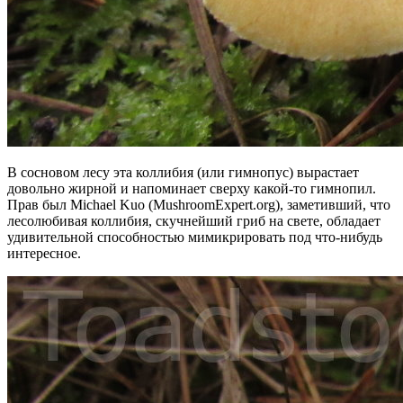
В сосновом лесу эта коллибия (или гимнопус) вырастает
довольно жирной и напоминает сверху какой-то гимнопил.
Прав был Michael Kuo (MushroomExpert.org), заметивший, что
лесолюбивая коллибия, скучнейший гриб на свете, обладает
удивительной способностью мимикрировать под что-нибудь
интересное.