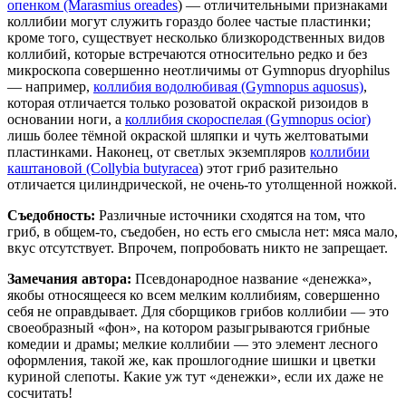
опенком (Marasmius oreades
) — отличительными признаками
коллибии могут служить гораздо более частые пластинки;
кроме того, существует несколько близкородственных видов
коллибий, которые встречаются относительно редко и без
микроскопа совершенно неотличимы от Gymnopus dryophilus
— например,
коллибия водолюбивая (Gymnopus aquosus)
,
которая отличается только розоватой окраской ризоидов в
основании ноги, а
коллибия скороспелая (Gymnopus ocior)
лишь более тёмной окраской шляпки и чуть желтоватыми
пластинками. Наконец, от светлых экземпляров
коллибии
каштановой (Collybia butyracea
) этот гриб разительно
отличается цилиндрической, не очень-то утолщенной ножкой.
Съедобность:
Различные источники сходятся на том, что
гриб, в общем-то, съедобен, но есть его смысла нет: мяса мало,
вкус отсутствует. Впрочем, попробовать никто не запрещает.
Замечания автора:
Псевдонародное название «денежка»,
якобы относящееся ко всем мелким коллибиям, совершенно
себя не оправдывает. Для сборщиков грибов коллибии — это
своеобразный «фон», на котором разыгрываются грибные
комедии и драмы; мелкие коллибии — это элемент лесного
оформления, такой же, как прошлогодние шишки и цветки
куриной слепоты. Какие уж тут «денежки», если их даже не
сосчитать!