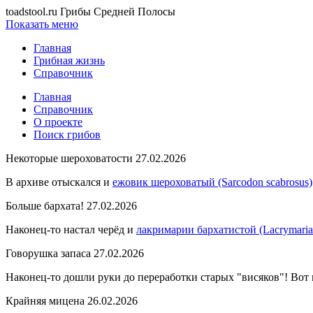
toadstool.ru
Грибы Средней Полосы
Показать меню
Главная
Грибная жизнь
Справочник
Главная
Справочник
О проекте
Поиск грибов
Некоторые шероховатости 27.02.2026
В архиве отыскался и
ежовик шероховатый (Sarcodon scabrosus)
Больше бархата! 27.02.2026
Наконец-то настал черёд и
лакримарии бархатистой (Lacrymaria
Говорушка запаса 27.02.2026
Наконец-то дошли руки до переработки старых "висяков"! Вот
Крайняя мицена 26.02.2026