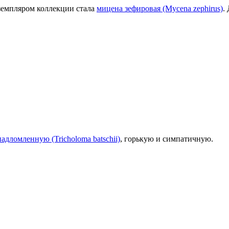
кземпляром коллекции стала
мицена зефировая (Mycena zephirus)
.
адломленную (Tricholoma batschii)
, горькую и симпатичную.